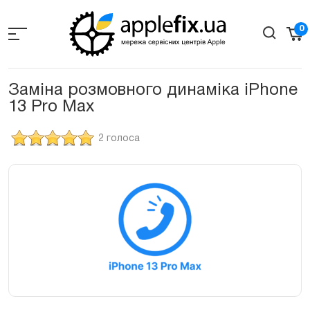
Skip
to
0
the
content
Заміна розмовного динаміка iPhone
13 Pro Max
2 голоса