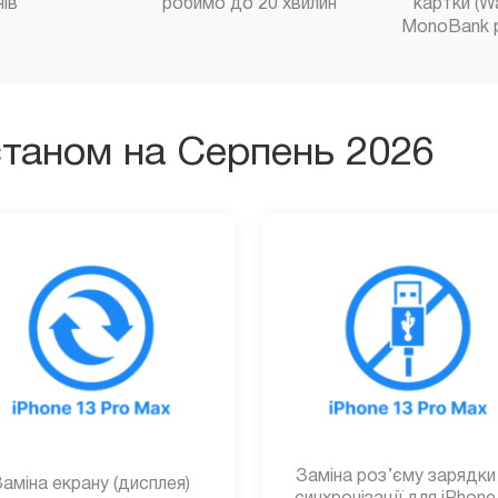
нів
робимо до 20 хвилин
картки (W
MonoBank 
станом на Серпень 2026
Заміна роз’єму зарядки
аміна екрану (дисплея)