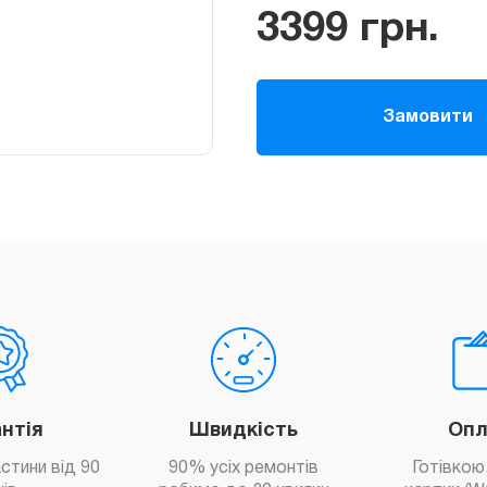
3399
грн.
Замовити
антія
Швидкість
Опл
астини від 90
90% усіх ремонтів
Готівкою,