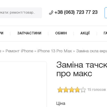
+38 (063) 723 77 23
РИ
ЗАПЧАСТИНИ
ОБМІН
АКЦІЇ
Г
e
»
Ремонт iPhone
»
iPhone 13 Pro Max
»
Заміна скла екр
Заміна тачск
про макс
15 голосов
Ціна