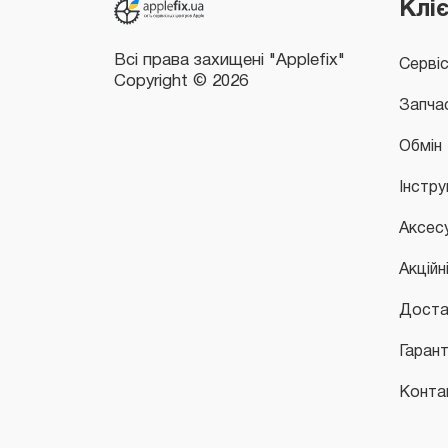
Клі
Серві
Запча
Обмін
Інстру
Аксес
Акційн
Доста
Гарант
Конта