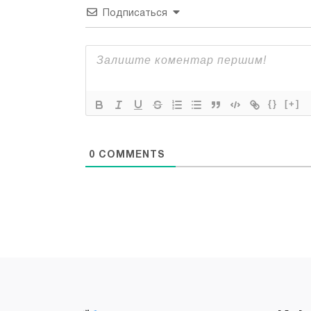
Подписаться
{}
[+]
0
COMMENTS
Всі права захищені "Applefix"
Copyright © 2026