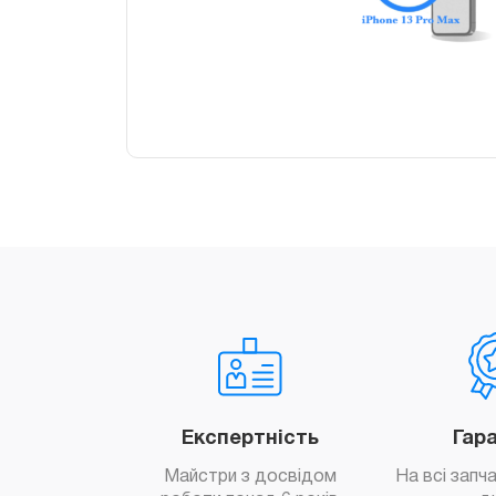
Експертність
Гар
Майстри з досвідом
На всі запч