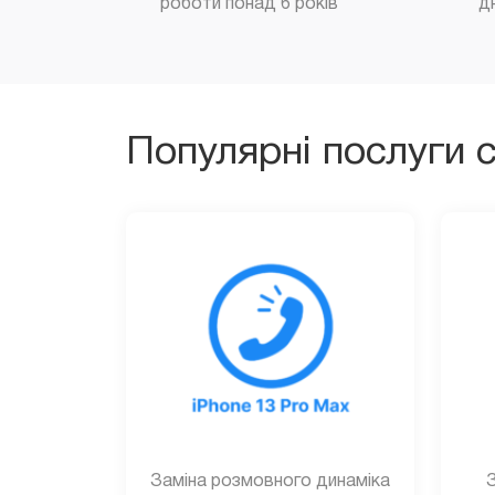
роботи понад 6 років
д
Популярні послуги 
Заміна розмовного динаміка
З