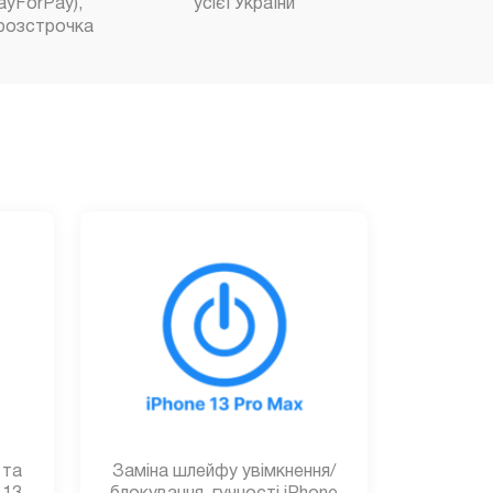
ayForPay),
усієї України
розстрочка
 та
Заміна шлейфу увімкнення/