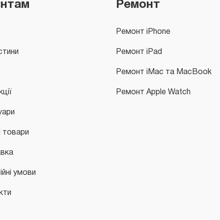
єнтам
Ремонт
с
Ремонт iPhone
стини
Ремонт iPad
Ремонт iMac та MacBook
кції
Ремонт Apple Watch
уари
і товари
вка
ійні умови
кти