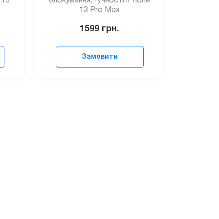
 13
блокування, гучності iPhone
13 Pro Max
1599
грн.
Замовити