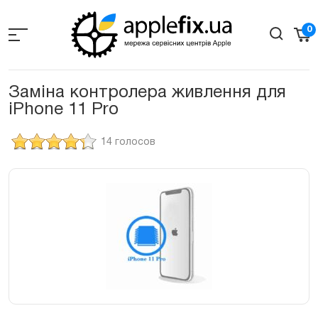
Skip
to
0
the
content
Заміна контролера живлення для
iPhone 11 Pro
14 голосов