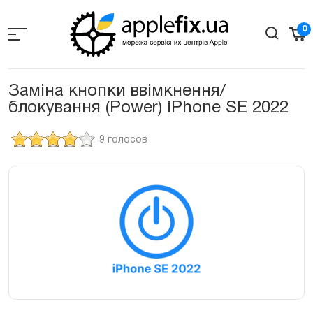
Skip
to
0
the
content
Заміна кнопки ввімкнення/
блокування (Power) iPhone SE 2022
9 голосов