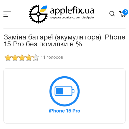
Skip
to
0
the
content
Заміна батареї (акумулятора) iPhone
15 Pro без помилки в %
11 голосов