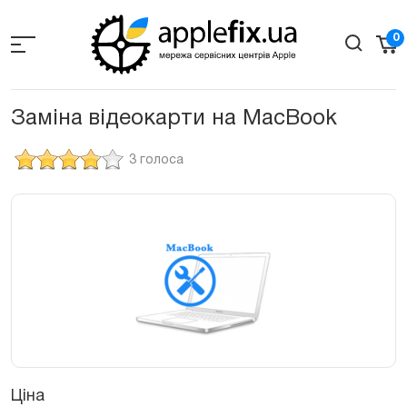
Skip
to
0
the
content
Заміна відеокарти на MacBook
3 голоса
Ціна