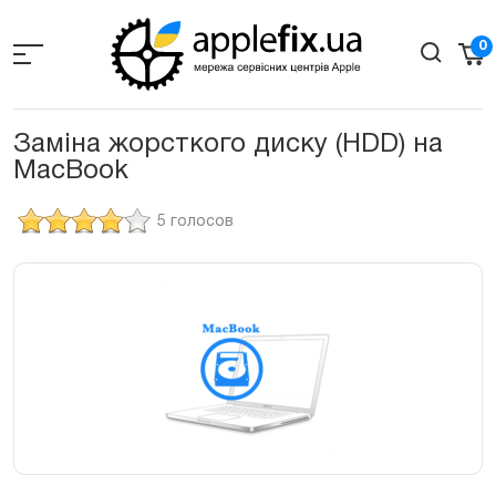
Skip
to
0
the
content
Заміна жорсткого диску (HDD) на
MacBook
5 голосов