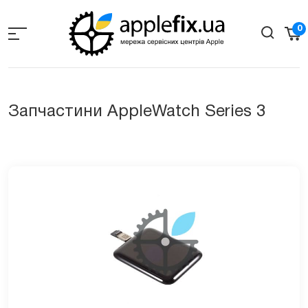
Skip
to
0
the
content
Запчастини AppleWatch Series 3