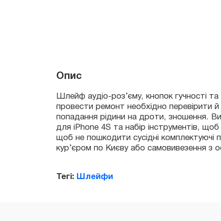
Шлейф аудіо-роз’єму, кнопок гучності та п
Опис
провести ремонт необхідно перевірити й са
попадання рідини на дроти, зношення. Ви м
для iPhone 4S та набір інструментів, щоб як
щоб не пошкодити сусідні комплектуючі під
кур’єром по Києву або самовивезення з офіс
Тегі:
Шлейфи