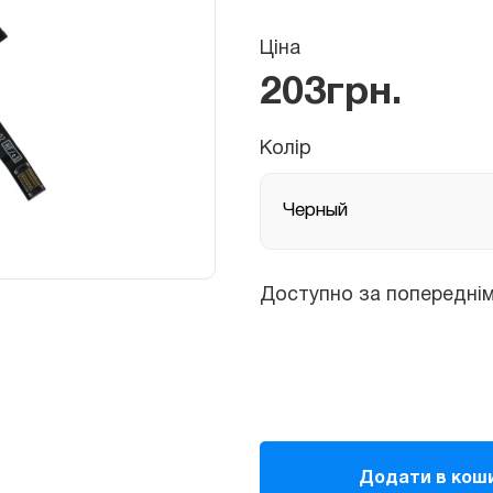
Ціна
203
грн.
Колір
Доступно за попереднім зам
Шлейф
аудіо-
Додати в кош