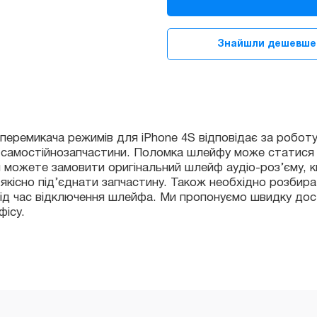
роз'єму,
кнопок
гучності
Знайшли дешевше
та
перемикача
режимів
для
еремикача режимів для iPhone 4S відповідає за роботу дан
iPhone
мостійнозапчастини. Поломка шлейфу може статися після 
4S
ожете замовити оригінальний шлейф аудіо-роз’єму, кнопок
існо під’єднати запчастину. Також необхідно розбиратися в
quantity
 час відключення шлейфа. Ми пропонуємо швидку доставку
у.