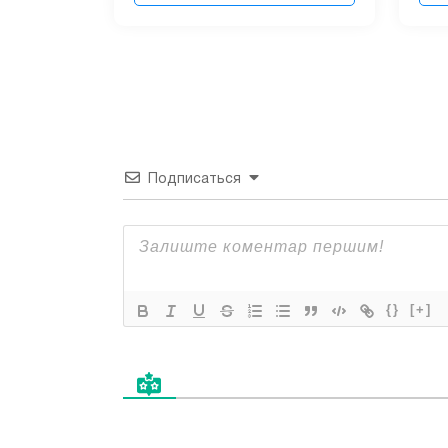
Подписаться
{}
[+]