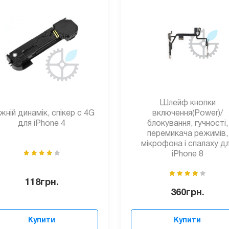
Шлейф кнопки
жній динамік, спікер c 4G
включення(Power)/
для iPhone 4
блокування, гучності,
перемикача режимів,
мікрофона і спалаху д
iPhone 8
118
грн.
360
грн.
Купити
Купити