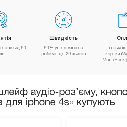
антія
Швидкість
Опл
астини від 90
90% усіх ремонтів
Готівкою,
нів
робимо до 20 хвилин
картки (W
MonoBank 
лейф аудіо-роз’єму, кнопо
 для iphone 4s» купують