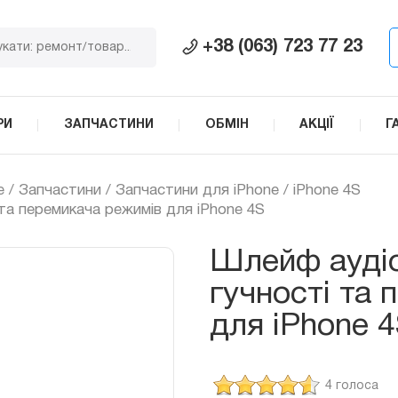
+38 (063) 723 77 23
РИ
ЗАПЧАСТИНИ
ОБМІН
АКЦІЇ
Г
e
/
Запчастини
/
Запчастини для iPhone
/
iPhone 4S
та перемикача режимів для iPhone 4S
Шлейф аудіо
гучності та
для iPhone 
4 голоса