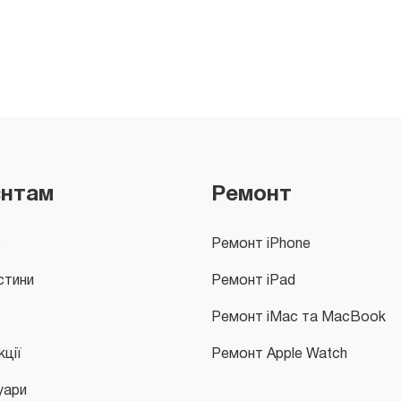
єнтам
Ремонт
с
Ремонт iPhone
стини
Ремонт iPad
Ремонт iMac та MacBook
кції
Ремонт Apple Watch
уари