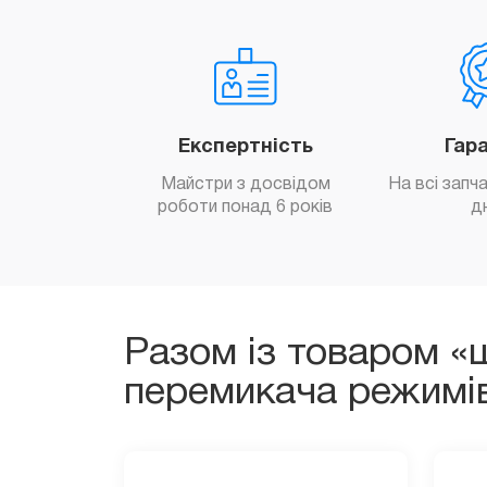
Експертність
Гар
Майстри з досвідом
На всі запч
роботи понад 6 років
д
Разом із товаром «ш
перемикача режимів