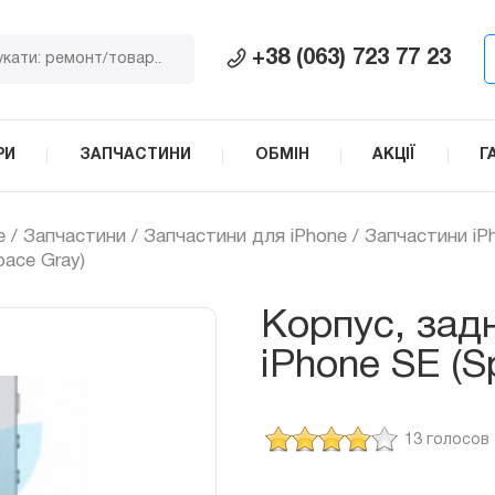
+38 (063) 723 77 23
РИ
ЗАПЧАСТИНИ
ОБМІН
АКЦІЇ
Г
e
/
Запчастини
/
Запчастини для iPhone
/
Запчастини iP
pace Gray)
Корпус, зад
iPhone SE (S
13 голосов