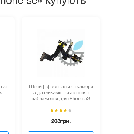
phone se» купують
 зі
Шлейф фронтальної камери
s
з датчиками освітлення і
наближення для iPhone 5S
203
грн.