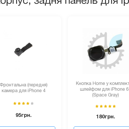
орпус, задня панель для i
Кнопка Home у комплекті
Фронтальна (передня)
шлейфом для iPhone 6
камера для iPhone 4
(Space Gray)
95
грн.
180
грн.