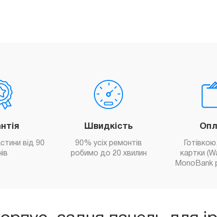
антія
Швидкість
Опл
астини від 90
90% усіх ремонтів
Готівкою,
нів
робимо до 20 хвилин
картки (W
MonoBank 