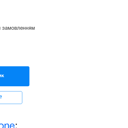
овленням
ик
?
one
: