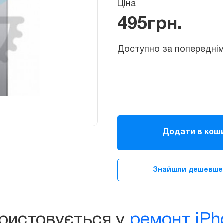
Ціна
495
грн.
Доступно за попереднім зам
Корпус,
задня
Додати в кош
панель
для
iPhone
Знайшли дешевше
SE
(Space
Gray)
quantity
ористовується у
ремонт iPh