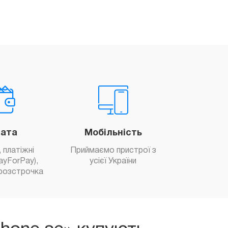
ата
Мобільність
 платіжні
Приймаємо пристрої з
ayForPay),
усієї України
розстрочка