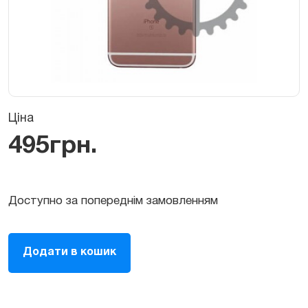
Ціна
495
грн.
Доступно за попереднім замовленням
Корпус
Додати в кошик
для
iPhone
6S
Plus