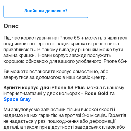
(Rose
Gold)
Знайшли дешевше?
quantity
Опис
Під час користування на iPhone 6S + можуть з’являтися
подряпини і потертості, задня кришка втрачає свою
привабливість. В такому випадку рішенням може бути
заміна кришки. Новий корпус завжди послужить
хорошою обновкою для вашого улюбленого iPhone 6S+
Ви можете встановити корпус самостійно, або
звернутися за допомогою в наш сервіс-центр.
Купити корпус для iPhone 6S Plus
можна в нашому
інтернет-магазині у двох кольорах –
Rose Gold
та
Space Gray
Ми закуповуємо запчастини тільки високої якості і
надаємо на них гарантію на протязі 3-х місяців. Гарантія
не надається у разі пошкодження або деформації
деталі, а також при відсутності заводських плівок або