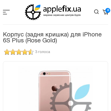
Skip
to
0
the
content
Корпус (задня кришка) для iPhone
6S Plus (Rose Gold)
3 голоса