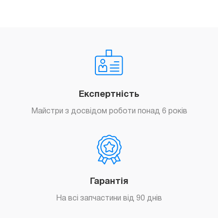
шт)
quantity
Експертність
Майстри з досвідом роботи понад 6 років
Гарантія
На всі запчастини від 90 днів