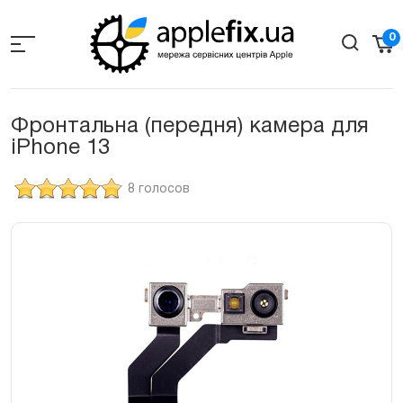
Skip
to
0
the
content
Фронтальна (передня) камера для
iPhone 13
8 голосов