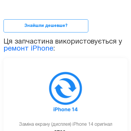
зборі
із
сенсорним
склом
Знайшли дешевше?
(тачскрин)
для
Ця запчастина використовується у
iPhone
ремонт iPhone
:
14
quantity
Заміна екрану (дисплея) iPhone 14 оригінал