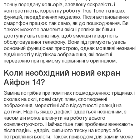
точну передачу кольорів, заявлену яскравість і
контрастність, коректну роботу True Tone та інших
функцій, передбачених моделлю. Після встановлення
смартфон працює так само, як до пошкодження. Ви
також можете замовити якісні репліки як більш
доступну альтернативу, щоб зменшити вартість
обслуговування телефону. Вони підтримують увесь
основний функціонал пристрою, однак можливі незначні
відмінності у відтінках зображення, які помітні
переважно при прямому порівнянні з оригіналом.
Коли необхідний новий екран
Айфон 14?
Заміна потрібна при помітних пошкодженнях: тріщинах і
сколах на склі, появі смуг, плям, спотворенні
зображення, мерехтінні або відсутності реакції на
дотики. Навіть якщо дефект здається незначним, з
часом він може вплинути на роботу всього
комплектуючого. Найчастіше такі проблеми виникають
після падінь, ударів, сильного тиску на корпус або
потрапляння вологи. Також приводом для заміни може