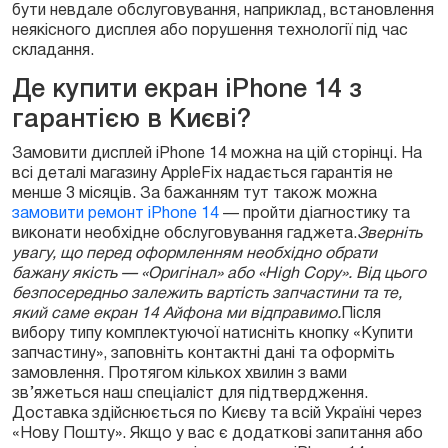
бути невдале обслуговування, наприклад, встановлення
неякісного дисплея або порушення технології під час
складання.
Де купити екран iPhone 14 з
гарантією в Києві?
Замовити дисплей iPhone 14 можна на цій сторінці. На
всі деталі магазину AppleFix надається гарантія не
менше 3 місяців. За бажанням тут також можна
замовити ремонт iPhone 14
— пройти діагностику та
виконати необхідне обслуговування гаджета.
Зверніть
увагу, що перед оформленням необхідно обрати
бажану якість — «Оригінал» або «High Copy». Від цього
безпосередньо залежить вартість запчастини та те,
який саме екран 14 Айфона ми відправимо.
Після
вибору типу комплектуючої натисніть кнопку «Купити
запчастину», заповніть контактні дані та оформіть
замовлення. Протягом кількох хвилин з вами
зв’яжеться наш спеціаліст для підтвердження.
Доставка здійснюється по Києву та всій Україні через
«Нову Пошту». Якщо у вас є додаткові запитання або