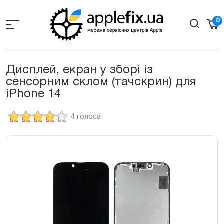
Skip
to
0
the
content
Дисплей, екран у зборі із
сенсорним склом (тачскрин) для
iPhone 14
4 голоса