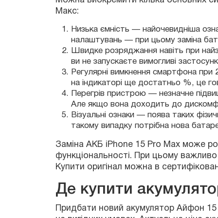
Низька ємність — найочевидніша озна
налаштувань — при цьому заміна бат
Швидке розряджання навіть при найз
ви не запускаєте вимогливі застосунк
Заміна АКБ iPhone 15 Pro Max може роз
Регулярні вимкнення смартфона при 
функціональності. При цьому важливо вст
на індикаторі ще достатньо %, це го
Купити оригінал можна в сертифікованом
Перегрів пристрою — незначне підви
Але якщо вона доходить до дискомф
Візуальні ознаки — поява таких фізи
Придбати новий акумулятор Айфон 15 Про
такому випадку потрібна нова батар
на вигідних умовах. Актуальна ціна акум
оформити заявку онлайн. Крім того, ми
акумулятора. Ви можете особисто прине
Де купити акумулятор