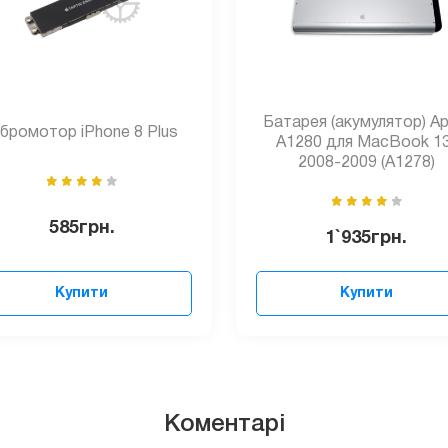
Батарея (акумулятор) Ap
ібромотор iPhone 8 Plus
A1280 для MacBook 1
2008-2009 (A1278)
585
грн.
1`935
грн.
Купити
Купити
Коментарі