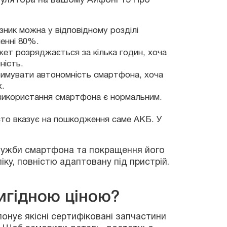
зник можна у відповідному розділі
енні 80%.
ет розряджається за кілька годин, хоча
ність.
и смартфона та покращення його
римувати автономність смартфона, хоча
овністю адаптовану під пристрій.
x.
 використання смартфона є нормальним.
асто вказує на пошкодження саме АКБ. У
якісні сертифіковані запчастини
об замовити деталь, достатньо
5 Про Макс
із заміною
ися послугами Нової Пошти.
вигідною ціною?