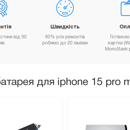
антія
Швидкість
Опл
астини від 90
90% усіх ремонтів
Готівкою,
нів
робимо до 20 хвилин
картки (W
MonoBank 
батарея для iphone 15 pro 