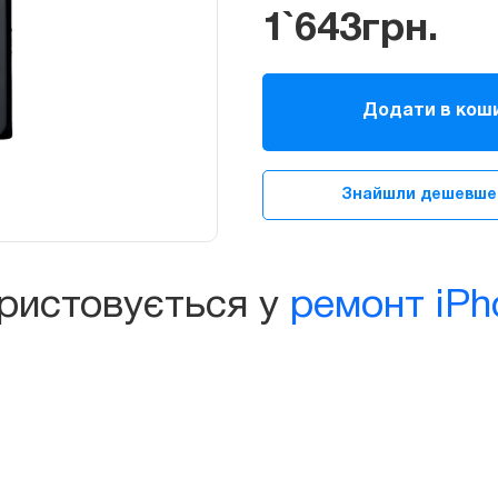
1`643
грн.
Батарея
(акумулятор)
Додати в кош
для
iPhone
15
Знайшли дешевше
Pro
Max
quantity
ористовується у
ремонт iPh