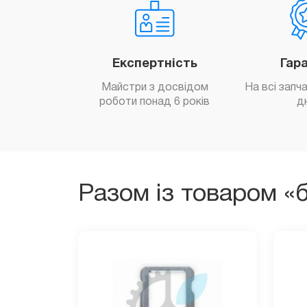
Експертність
Гар
Майстри з досвідом
На всі запч
роботи понад 6 років
д
Разом із товаром «