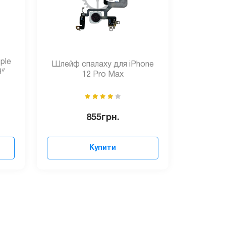
ple
Шлейф спалаху для iPhone
3ᐥ
12 Pro Max
855
грн.
Купити