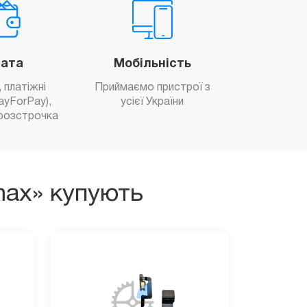
ата
Мобільність
 платіжні
Приймаємо пристрої з
ayForPay),
усієї України
розстрочка
max» купують