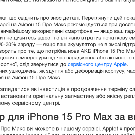
ка, що свідчить про знос деталі. Переглянути цей пока
ареї на Айфон 15 Про Макс рекомендується при досягн
вичайнішому використанні смартфона — якщо ваш гадж
и і не дивитесь відео, то він явно втратив початкову єм
глядатися як інвестиція в продовження терміну служб
20-30% заряду — якщо ваш акумулятор не в змозі підт
ановити оригінальну запчастину або якісну репліку, п
ворить про те, що потрібна нова АКБ iPhone 15 Pro Ma
у сервісному центрі.
щення температури під час заряджання або активного
ортної, слід звернутися до
сервісного центру Apple
.
чних ушкоджень, як здуття або деформація корпусу, ч
 Макс ви можете в нашому сервісі. Applefix пропонує 
ея на Айфон 15 Про Макс.
улятора iphone 15 pro max вказана прямо на сайті. Щ
 також можемо виконати професійний
ремонт Айфона 1
сти смартфон до нашого офісу в Києві або скористат
 для iPhone 15 Pro Max за 