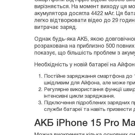
розрахована на приблизно 500 повних ци
показує, що більшість проблем з акумул
Необхідність у новій батареї на Айфон 
Постійне заряджання смартфона до 1
шкідливим для Айфона, але може при
Регулярне використання функції шви
Можна виокремити кілька основних симпт
інтенсивні цикли заряджання.
Макс:
Підключення підроблених зарядних п
служби батареї та навіть призвести 
АКБ iPhone 15 Pro M