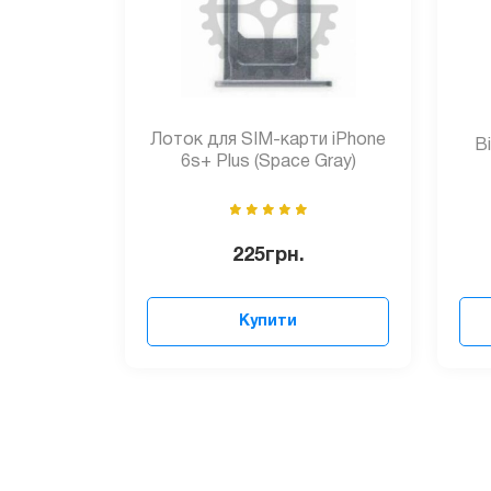
Лоток для SIM-карти iPhone
В
6s+ Plus (Space Gray)
225
грн.
Купити