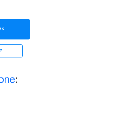
ик
?
one
: