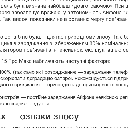
клів заряджання зі збереженням 80% номінальної ємн
ятором пов’язані з інтенсивною експлуатацією смарт
15 Про Макс наближають наступні фактори:
00% (так само як і розряджання) — заряджання телеф
скорювати деградацію батареї. Рекомендується підтри
дкого заряджання — призводить до прискореного зносу 
омів, що натякають на необхідність заміни акумулят
ристроїв — постійне заряджання Айфона неякісною реп
до її швидкого здуття.
ax — ознаки зносу