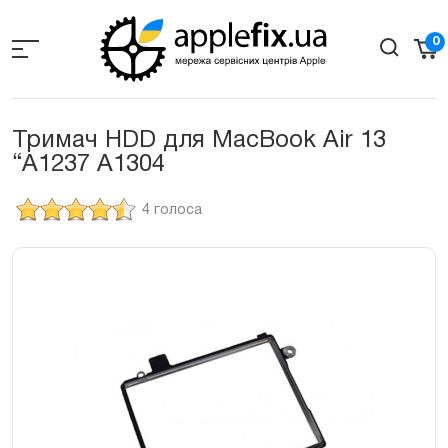
Skip
to
0
the
content
Тримач HDD для MacBook Air 13
“A1237 A1304
4 голоса