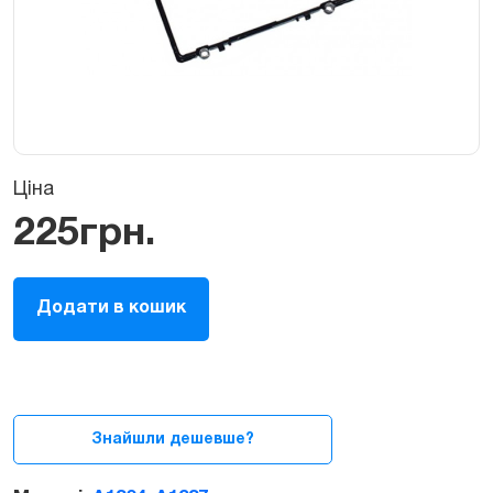
Ціна
225
грн.
Тримач
Додати в кошик
HDD
для
MacBook
Air
13
"A1237
Знайшли дешевше?
A1304
quantity