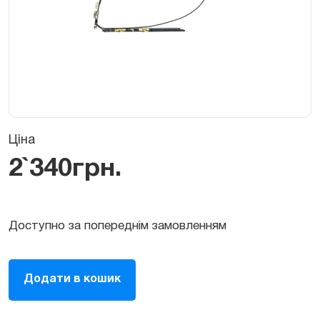
Ціна
2`340
грн.
Доступно за попереднім замовленням
Шлейф
Додати в кошик
WiFi
антени,
Bluetooth