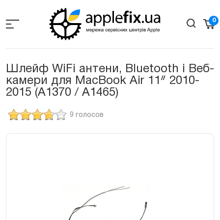
Skip
to
0
the
content
Шлейф WiFi антени, Bluetooth і Веб-
камери для MacBook Air 11ᐥ 2010-
2015 (A1370 / A1465)
9 голосов