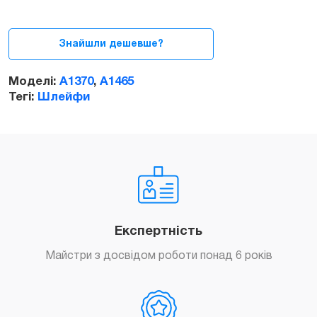
і
Веб-
камери
Знайшли дешевше?
для
MacBook
Моделі:
A1370
,
A1465
Air
Тегі:
Шлейфи
11ᐥ
2010-
2015
(A1370
/
A1465)
quantity
Експертність
Майстри з досвідом роботи понад 6 років