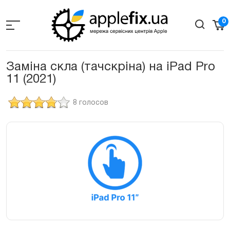
Skip
to
0
the
content
Заміна скла (тачскріна) на iPad Pro
11 (2021)
8 голосов