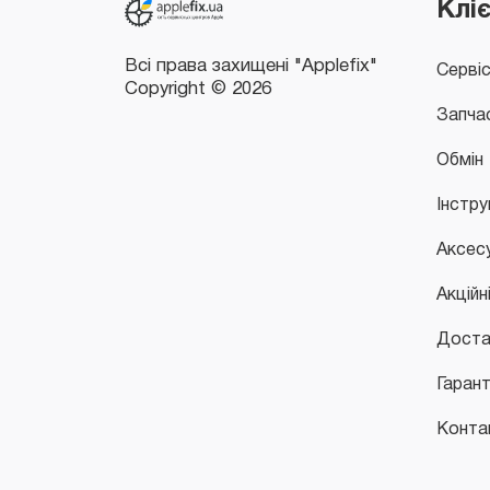
Клі
Серві
Запча
Обмін
Інстру
Аксес
Акційн
Доста
Гарант
Конта