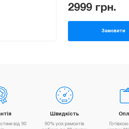
2999
грн.
Замовити
антія
Швидкість
Опл
астини від 90
90% усіх ремонтів
Готівкою,