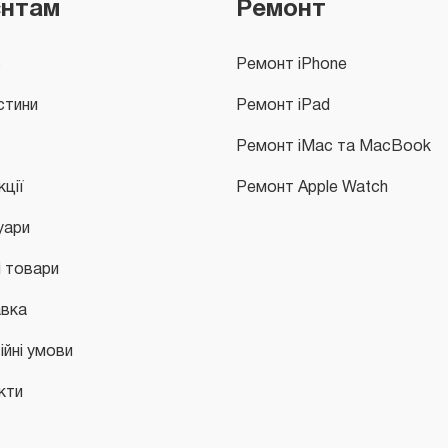
єнтам
Ремонт
с
Ремонт iPhone
стини
Ремонт iPad
Ремонт iMac та MacBook
кції
Ремонт Apple Watch
уари
і товари
вка
ійні умови
кти