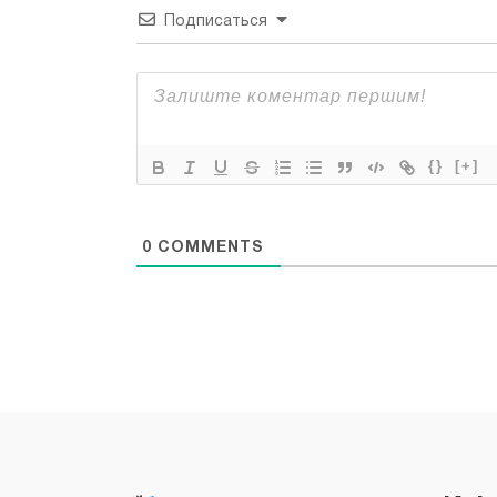
Подписаться
{}
[+]
0
COMMENTS
Всі права захищені "Applefix"
Copyright © 2026