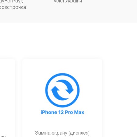
ayForPay),
усієї України
розстрочка
Заміна екрану (дисплея)