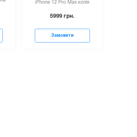
one
iPhone 12 Pro Max копія
5999
грн.
Замовити