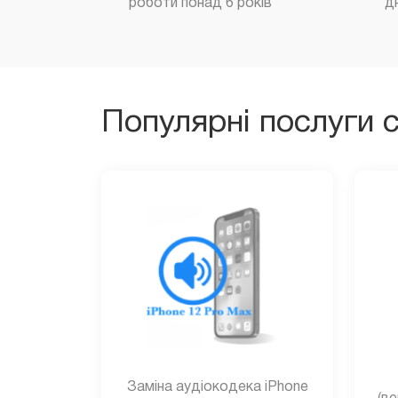
роботи понад 6 років
д
Популярні послуги 
Заміна аудіокодека iPhone