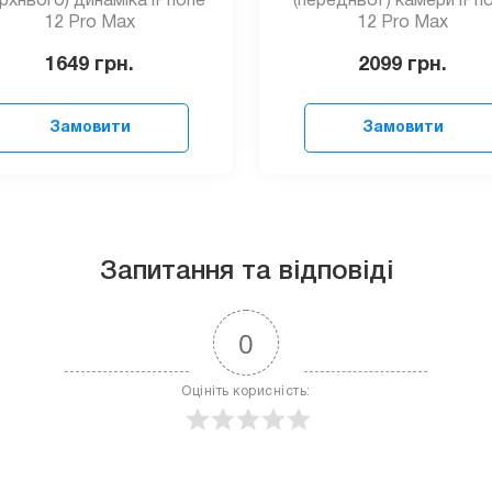
рхнього) динаміка iPhone
(передньої ) камери iPh
12 Pro Max
12 Pro Max
1649
грн.
2099
грн.
Замовити
Замовити
Запитання та відповіді
0
Оцініть корисність: