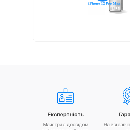
Експертність
Гар
Майстри з досвідом
На всі запч