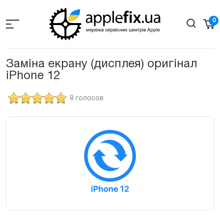
Skip
to
0
the
content
Заміна екрану (дисплея) оригінал
iPhone 12
8 голосов