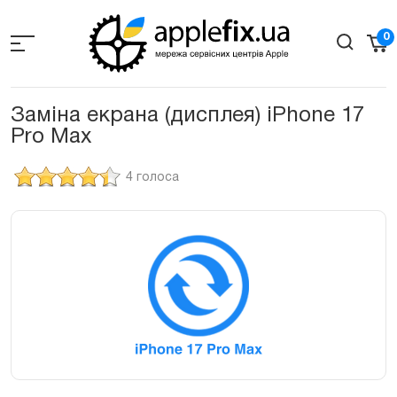
Skip
to
0
the
content
Заміна екрана (дисплея) iPhone 17
Pro Max
4 голоса