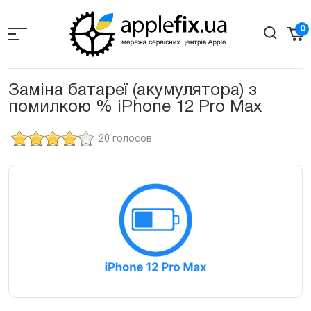
Skip
to
0
the
content
Заміна батареї (акумулятора) з
помилкою % iPhone 12 Pro Max
20 голосов