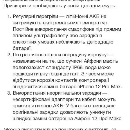
Прискорити необхідність у новій деталі можуть:
Регулярні перегріви — літій-іонні АКБ не
витримують екстремальних температур.
Постійне використання смартфона під прямим
впливом ультрафіолету або зарядка в
спекотних умовах наближають деградацію
батареї.
Потрапляння вологи всередину корпусу —
незважаючи на те, що сучасні Айфони мають
вологозахист стандарту IP68, вода може
пошкодити внутрішні деталі. З часом може
відбутися корозія контактів контролера і
знадобитися заміна батареї iPhone 12 Pro Max.
Використання неоригінальної зарядки —
несертифіковані адаптери та кабелі можуть
прискорити знос АКБ. У багатьох випадках
оригінальні зарядки дозволяють уникнути
швидкої заміни батареї на Айфоні 12 Про Макс.
Можна виділити кілька поширених симптомів, за