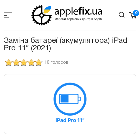
Skip
to
0
the
content
Заміна батареї (акумулятора) iPad
Pro 11″ (2021)
10 голосов