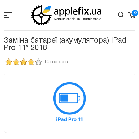
Skip
to
0
the
content
Заміна батареї (акумулятора) iPad
Pro 11″ 2018
14 голосов