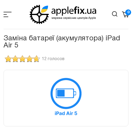
Skip
to
0
the
content
Заміна батареї (акумулятора) iPad
Air 5
12 голосов