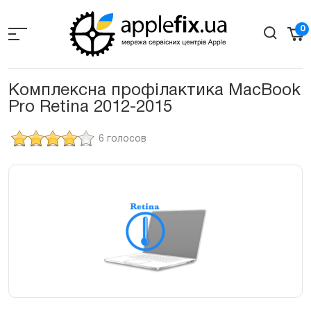
Skip
to
0
the
content
Комплексна профілактика MacBook
Pro Retina 2012-2015
6 голосов