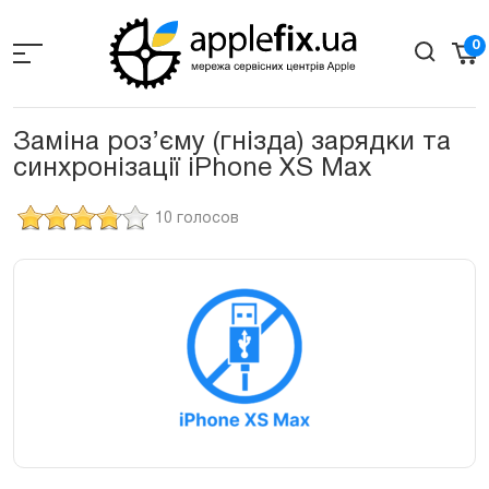
Skip
to
0
the
content
Заміна роз’єму (гнізда) зарядки та
синхронізації iPhone XS Max
10 голосов