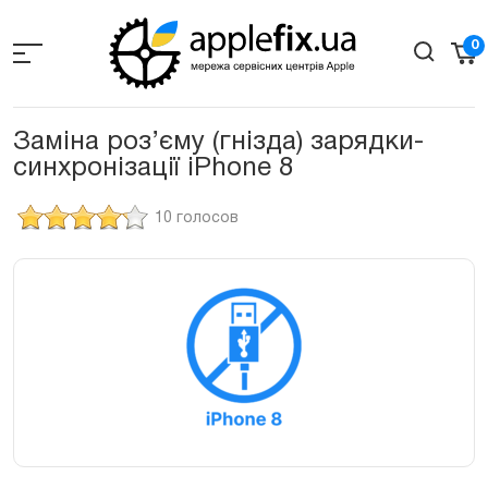
Skip
to
0
the
content
Заміна роз’єму (гнізда) зарядки-
синхронізації iPhone 8
10 голосов