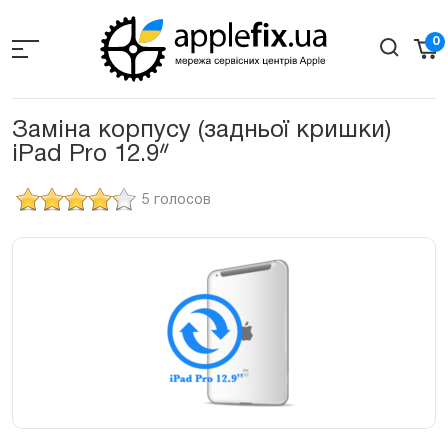
Skip
to
0
the
content
Заміна корпусу (задньої кришки)
iPad Pro 12.9ᐥ
5 голосов