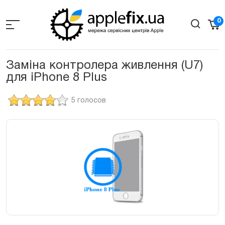
Skip
to
0
the
content
Заміна контролера живлення (U7)
для iPhone 8 Plus
5 голосов