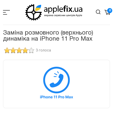
Skip
to
0
the
content
Заміна розмовного (верхнього)
динаміка на iPhone 11 Pro Max
3 голоса