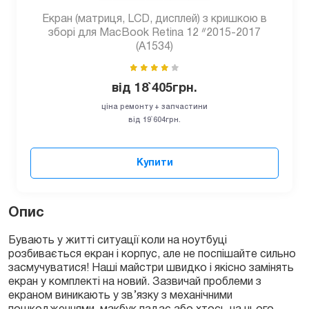
Екран (матриця, LCD, дисплей) з кришкою в
зборі для MacBook Retina 12 ᐥ2015-2017
(A1534)
від
18`405
грн.
ціна ремонту + запчастини
від 19`604грн.
Купити
Опис
Бувають у житті ситуації коли на ноутбуці
розбивається екран і корпус, але не поспішайте сильно
засмучуватися! Наші майстри швидко і якісно замінять
екран у комплекті на новий. Зазвичай проблеми з
екраном виникають у зв’язку з механічними