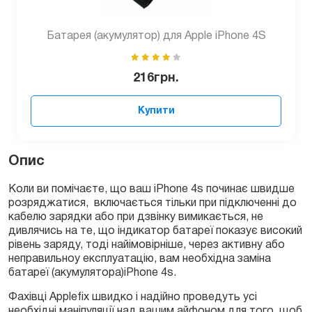
Батарея (акумулятор) для Apple iPhone 4S
216
грн.
Купити
Опис
Коли ви помічаєте, що ваш iPhone 4s починає швидше
розряджатися, включається тільки при підключенні до
кабелю зарядки або при дзвінку вимикається, не
дивлячись на те, що індикатор батареї показує високий
рівень заряду, тоді найімовірніше, через активну або
неправильноу експлуатацію, вам необхідна заміна
батареї (акумулятора)iPhone 4s.
Фахівці Applefix швидко і надійно проведуть усі
необхідні маніпуляції над вашим айфоном для того, щоб