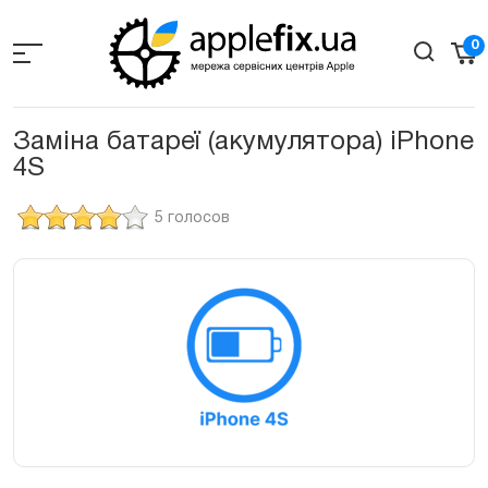
Skip
to
0
the
content
Заміна батареї (акумулятора) iPhone
4S
5 голосов