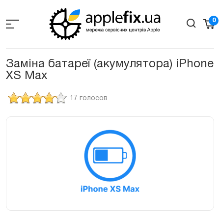
Skip
to
0
the
content
Заміна батареї (акумулятора) iPhone
XS Max
17 голосов