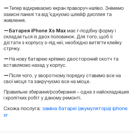
Тепер відкриваємо екран праворуч наліво. Знімемо
захисні панелі та від’єднуємо шлейф дисплея та
живлення.
Батарея iPhone Xs Max
має г-подібну форму і
складається із двох половинок. Для того, щоб її
дістати з корпусу з-під неї, необхідно витягти клейку
стрічку.
На нову батарею кріпимо двосторонній скотч та
вставляємо назад у корпус.
Після чого, у зворотному порядку ставимо все на
свої місця та закручуємо все на місце.
Правильне збирання/розбирання – одна з найскладніших
і кропітких робіт у даному ремонті.
Схожа послуга:
заміна батареї (акумулятора) iphone
xr