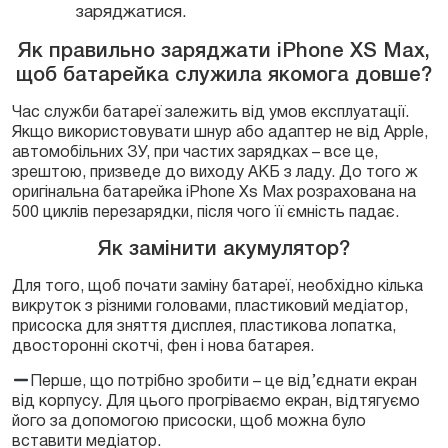
заряджатися.
Як правильно заряджати iPhone XS Max,
щоб батарейка служила якомога довше?
Час служби батареї залежить від умов експлуатації.
Якщо використовувати шнур або адаптер не від Apple,
автомобільних ЗУ, при частих зарядках – все це,
зрештою, призведе до виходу АКБ з ладу. До того ж
оригінальна батарейка iPhone Xs Max розрахована на
500 циклів перезарядки, після чого її ємність падає.
Як замінити акумулятор?
Для того, щоб почати заміну батареї, необхідно кілька
викруток з різними головами, пластиковий медіатор,
присоска для зняття дисплея, пластикова лопатка,
двосторонні скотчі, фен і нова батарея.
Перше, що потрібно зробити – це від’єднати екран
від корпусу. Для цього прогріваємо екран, відтягуємо
його за допомогою присоски, щоб можна було
вставити медіатор.