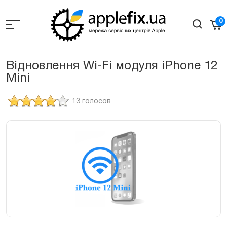
Skip
to
0
the
content
Відновлення Wi-Fi модуля iPhone 12
Mini
13 голосов