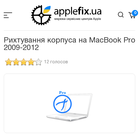
Skip
to
0
the
content
Рихтування корпуса на MacBook Pro
2009-2012
12 голосов