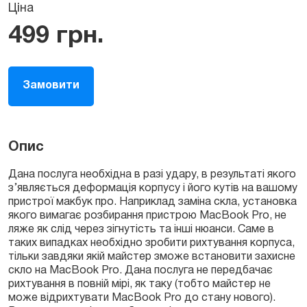
Ціна
499
грн.
Замовити
Опис
Дана послуга необхідна в разі удару, в результаті якого
з’являється деформація корпусу і його кутів на вашому
пристрої макбук про. Наприклад заміна скла, установка
якого вимагає розбирання пристрою MacBook Pro, не
ляже як слід через зігнутість та інші нюанси. Саме в
таких випадках необхідно зробити рихтування корпуса,
тільки завдяки якій майстер зможе встановити захисне
скло на MacBook Pro. Дана послуга не передбачає
рихтування в повній мірі, як таку (тобто майстер не
може відрихтувати MacBook Pro до стану нового).