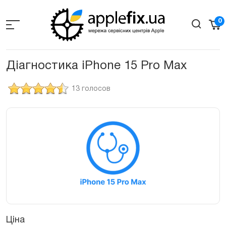
Skip
to
0
the
content
Діагностика iPhone 15 Pro Max
13 голосов
Ціна