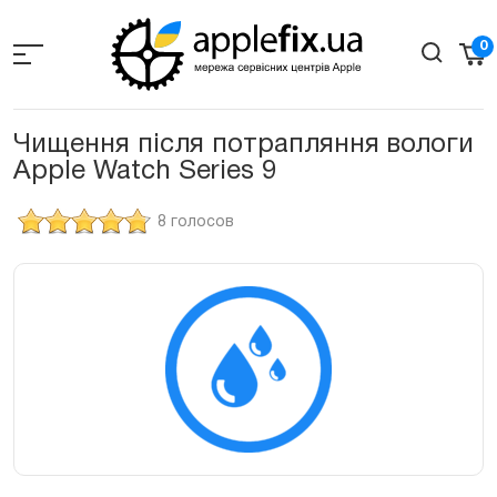
Skip
to
0
the
content
Чищення після потрапляння вологи
Apple Watch Series 9
8 голосов