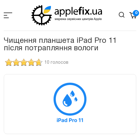
Skip
to
0
the
content
Чищення планшета iPad Pro 11
після потрапляння вологи
10 голосов