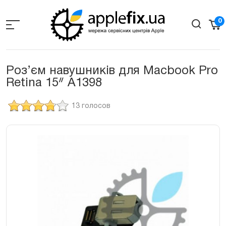
Skip
to
0
the
content
Роз’єм навушників для Macbook Pro
Retina 15ᐥ A1398
13 голосов