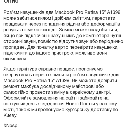
Опис
Роз’єм навушників для Macbook Pro Retina 15″ A1398
може забитися пилом і дрібним сміттям, перестати
Замовити
працювати через попадання рідини або деформації в
результаті механічної дії. Заміна може знадобиться,
якщо при підключенні навушників до комп’ютера чутні
сторонні звуки, повністю відсутня звук або періодично
пропадає. Для початку варто перевірити навушники,
підключити до іншого пристрою, можливо вони
зламалися.
Якщо гарнітура справно працює, пропонуємо
звернутися в сервіс і замінити роз’єм навушників для
Macbook Pro Retina 15″ A1398. Ви можете довірити
ремонт макбука досвідченому майстрові або
самостійно провести заміну в сервісному центрі.
Оформляйте замовлення на сайті і забирайте на
наступний день з відділення Нової Пошти у вашому
місті, також ми пропонуємо кур’єрську доставку по
Києву.
&Nbsp;