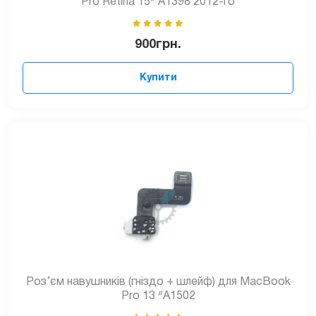
Pro Retina 15ᐥ A1398 2012-го
900
грн.
Купити
Роз’єм навушників (гніздо + шлейф) для MacBook
Pro 13 ᐥA1502