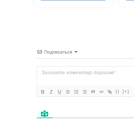
Подписаться
{}
[+]