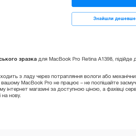
MacBook
Pro
15ᐥ
Знайшли дешевше
2012-
2015
A1398
Американська/
кого зразка
для MacBook Pro Retina A1398, підійде для вс
Європейська
quantity
дить з ладу через потрапляння вологи або механічних по
 вашому MacBook Pro не працює – не поспішайте засмучува
нтернет магазині за доступною ціною, а фахівці сервісного
 нову.