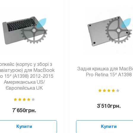
опкейс (корпус у зборі з
Задня кришка для MacB
авіатурою) для MacBook
Pro Retina 15ᐥ A1398
o 15ᐥ (А1398) 2012-2015
Американська US/
Європейська UK
3`510
грн.
7`650
грн.
Купити
Купити