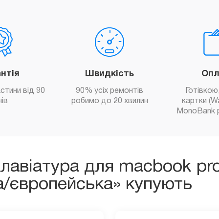
антія
Швидкість
Опл
астини від 90
90% усіх ремонтів
Готівкою,
нів
робимо до 20 хвилин
картки (W
MonoBank 
клавіатура для macbook pr
а/європейська» купують