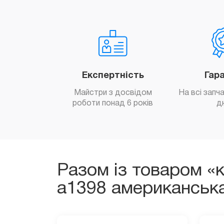
Експертність
Гар
Майстри з досвідом
На всі запч
роботи понад 6 років
д
Разом із товаром «
a1398 американськ