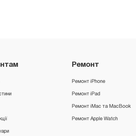
єнтам
Ремонт
с
Ремонт iPhone
стини
Ремонт iPad
Ремонт iMac та MacBook
кції
Ремонт Apple Watch
уари