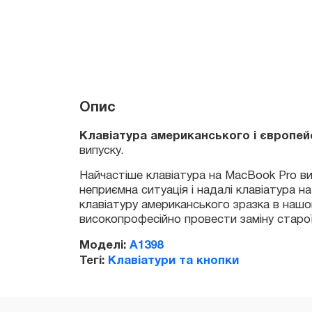
Клавіатура американського і європейсь
Опис
випуску.
Найчастіше клавіатура на MacBook Pro вихо
неприємна ситуація і надалі клавіатура на
клавіатуру американського зразка в нашому і
високопрофесійно провести заміну старої на
Моделі:
A1398
Тегі:
Клавіатури та кнопки