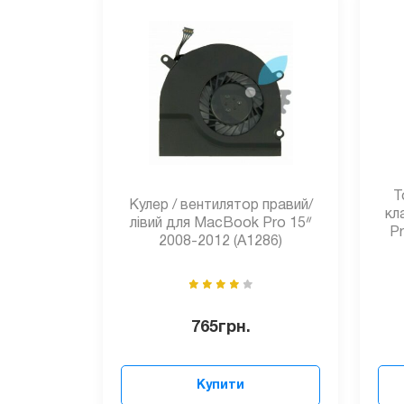
Т
Кулер / вентилятор правий/
кл
лівий для MacBook Pro 15ᐥ
Pr
2008-2012 (А1286)
765
грн.
Купити