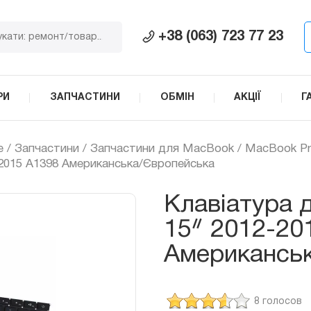
+38 (063) 723 77 23
РИ
ЗАПЧАСТИНИ
ОБМІН
АКЦІЇ
Г
e
/
Запчастини
/
Запчастини для MacBook
/
MacBook Pr
-2015 A1398 Американська/Європейська
Клавіатура 
15ᐥ 2012-20
Американсь
8 голосов