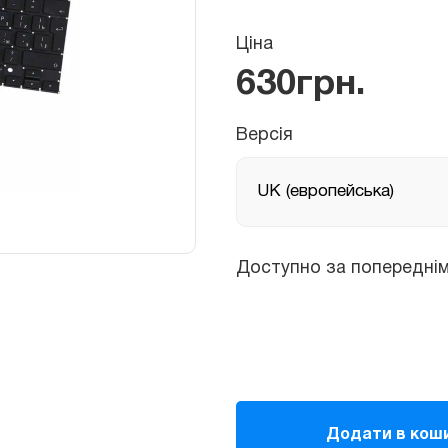
Ціна
630
грн.
Версія
Доступно за попереднім зам
Клавіатура
для
Додати в кош