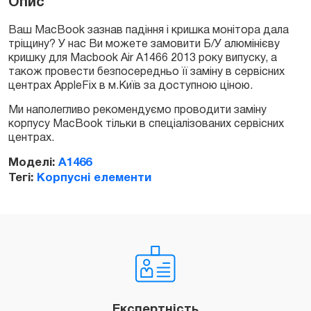
Опис
A1466
(2013)
Ваш MacBook зазнав падіння і кришка монітора дала
quantity
тріщину? У нас Ви можете замовити Б/У алюмінієву
кришку для Macbook Air A1466 2013 року випуску, а
також провести безпосередньо її заміну в сервісних
центрах AppleFix в м.Київ за доступною ціною.
Ми наполегливо рекомендуємо проводити заміну
корпусу MacBook тільки в спеціалізованих сервісних
центрах.
Моделі:
A1466
Тегі:
Корпусні елементи
Експертність