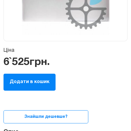
Ціна
6`525
грн.
Корпус
Додати в кошик
(верхня
кришка)
Б/
У
для
MacBook
Знайшли дешевше?
Air
13ᐥ