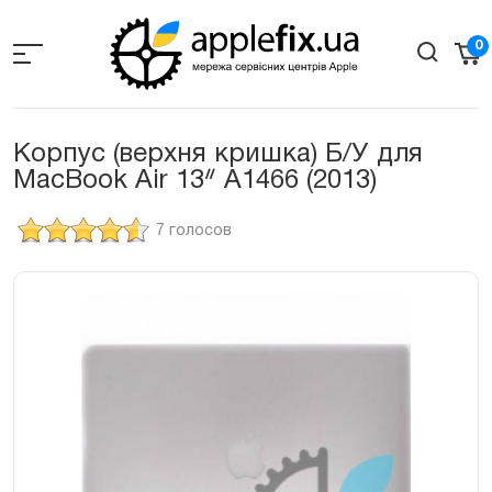
Skip
to
0
the
content
Корпус (верхня кришка) Б/У для
MacBook Air 13ᐥ A1466 (2013)
7 голосов