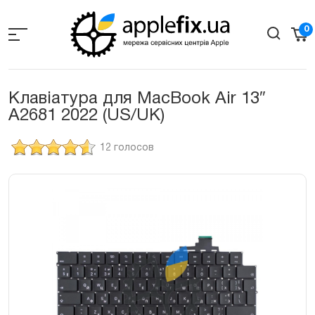
Skip
to
0
the
content
Клавіатура для MacBook Air 13″
A2681 2022 (US/UK)
12 голосов