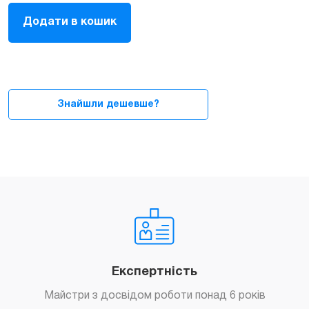
Клавіатура
Додати в кошик
для
MacBook
Air
13"
A2681
2022
Знайшли дешевше?
(US/UK)
quantity
Експертність
Майстри з досвідом роботи понад 6 років