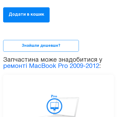
Екран
Додати в кошик
(матриця,
LCD,
дисплей)
з
кришкою
в
Знайшли дешевше?
зборі
для
Запчастина може знадобитися у
MacBook
ремонті MacBook Pro 2009-2012
:
Pro
13ᐥ
2009-
2012
(A1278)
quantity