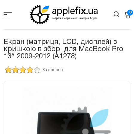
Skip
to
0
the
content
Екран (матриця, LCD, дисплей) з
кришкою в зборі для MacBook Pro
13ᐥ 2009-2012 (A1278)
8 голосов