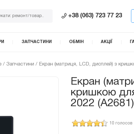
+38 (063) 723 77 23
РИ
ЗАПЧАСТИНИ
ОБМІН
АКЦІЇ
Г
e
/
Запчастини
/ Екран (матриця, LCD, дисплей) з кришк
Екран (матри
кришкою для
2022 (А2681)
10 голосов