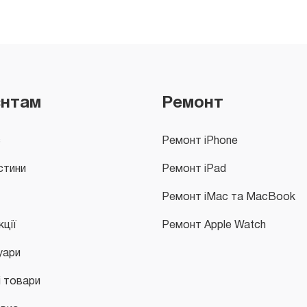
єнтам
Ремонт
с
Ремонт iPhone
стини
Ремонт iPad
Ремонт iMac та MacBook
кції
Ремонт Apple Watch
уари
і товари