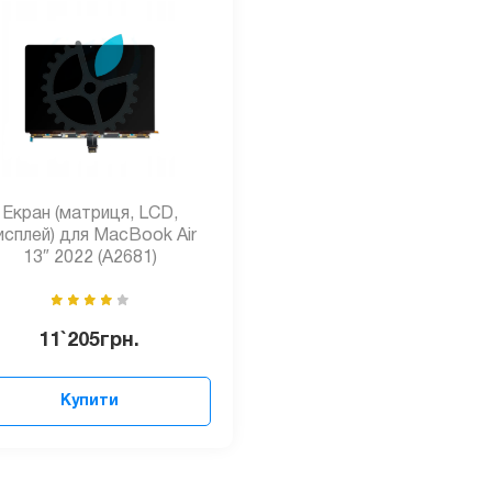
Екран (матриця, LCD,
исплей) для MacBook Air
13″ 2022 (А2681)
11`205
грн.
Купити