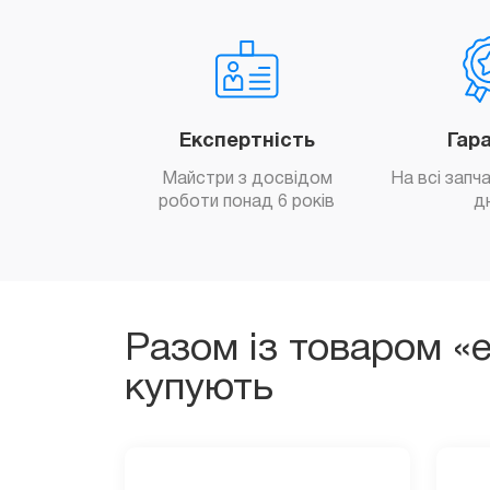
Експертність
Гар
Майстри з досвідом
На всі запч
роботи понад 6 років
д
Разом із товаром «
купують