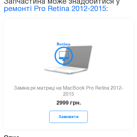
Запчастина може знадобитися у
(A1425)
ремонті Pro Retina 2012-2015
:
quantity
Заміна рк матриці на MacBook Pro Retina 2012-
2015
2999
грн.