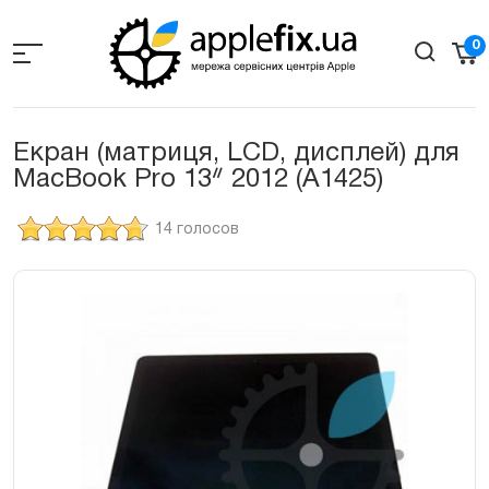
Skip
to
0
the
content
Екран (матриця, LCD, дисплей) для
MacBook Pro 13ᐥ 2012 (A1425)
14 голосов