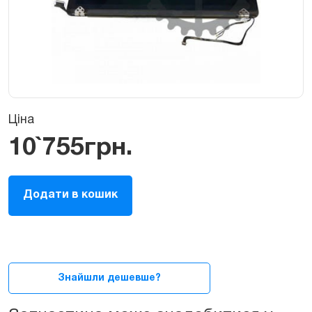
Ціна
10`755
грн.
Екран
Додати в кошик
(матриця,
LCD,
дисплей)
для
MacBook
Pro
Знайшли дешевше?
13ᐥ
2012