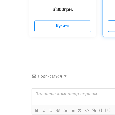
6`300
грн.
Купити
Подписаться
{}
[+]