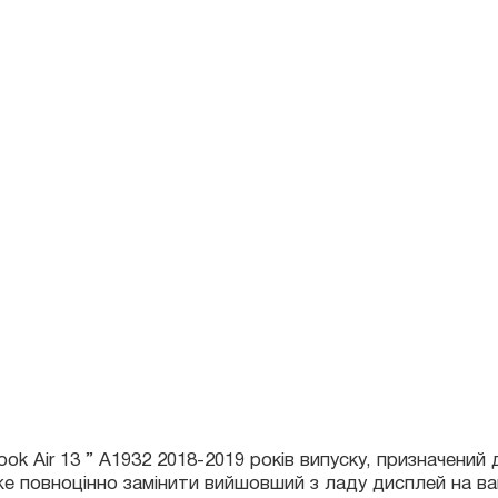
Air 13 ” A1932 2018-2019 років випуску, призначений для з
повноцінно замінити вийшовший з ладу дисплей на вашому
арунка), так і з послугою заміни. Гарантія на запчастину 