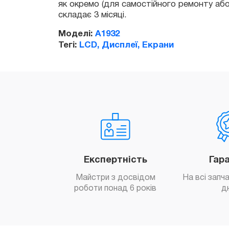
Моделі:
A1932
Тегі:
LCD, Дисплеї, Екрани
Експертність
Гар
Майстри з досвідом
На всі запч
роботи понад 6 років
д