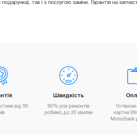
антія
Швидкість
Опл
астини від 90
90% усіх ремонтів
Готівкою,
нів
робимо до 20 хвилин
картки (W
MonoBank 