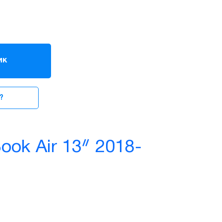
ик
?
ook Air 13ᐥ 2018-