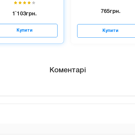
765
грн.
1`103
грн.
Купити
Купити
Коментарі