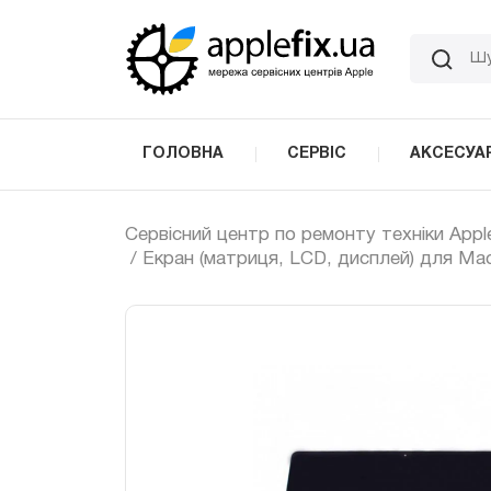
Skip
to
the
content
ГОЛОВНА
СЕРВІС
АКСЕСУА
Сервісний центр по ремонту техніки Appl
/ Екран (матриця, LCD, дисплей) для MacB