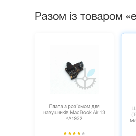
Разом із товаром «
Плата з роз’ємом для
Ш
навушників MacBook Air 13
(
ᐥA1932
Ma