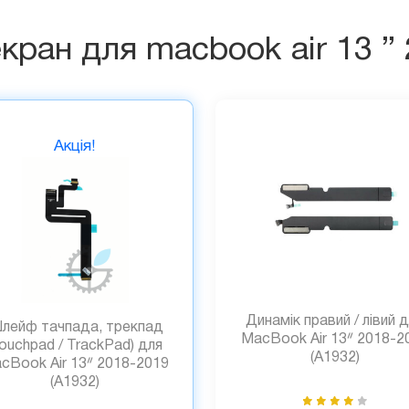
екран для macbook air 13 ”
Акція!
Динамік правий / лівий 
лейф тачпада, трекпад
MacBook Air 13ᐥ 2018-2
Touchpad / TrackPad) для
(A1932)
cBook Air 13ᐥ 2018-2019
(A1932)