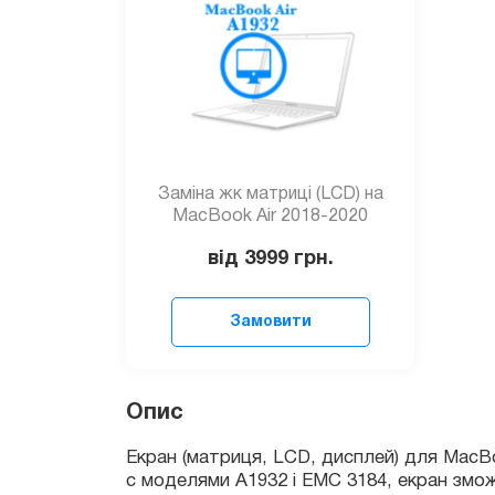
Заміна жк матриці (LCD) на
MacBook Air 2018-2020
від 3999
грн.
Замовити
Екран (матриця, LCD, дисплей) для MacBook 
c моделями A1932 і EMC 3184, екран зможе 
Опис
як окремо (для самостійного ремонту або под
складає 3 місяці.