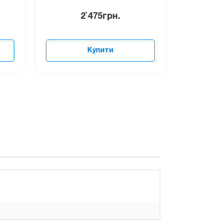
2`475
грн.
Купити