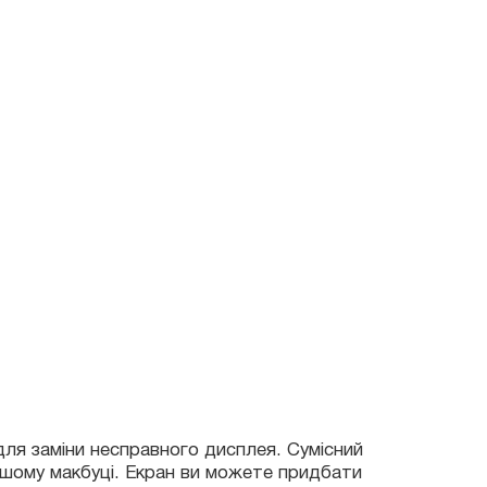
аміни несправного дисплея. Сумісний
 макбуці. Екран ви можете придбати
від нашого сервісного центру