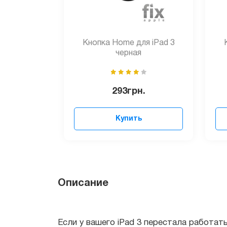
Кнопка Home для iPad 3
черная
293
грн.
Купить
Описание
Если у вашего iPad 3 перестала работать к
Обратите внимание, в данной модели, при 
плотно проклеено по периметру. Но не пер