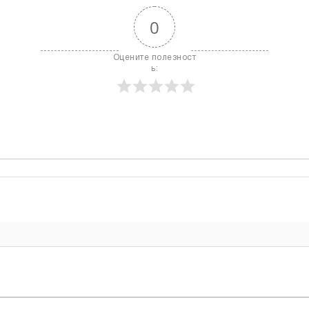
0
Оцените полезност
ь: