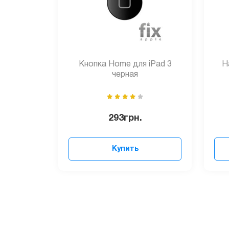
Кнопка Home для iPad 3
Н
черная
293
грн.
Купить