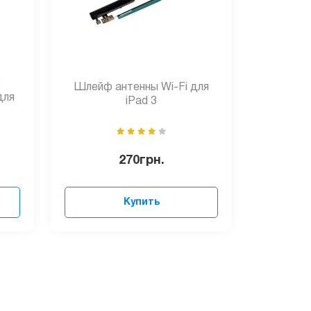
Шлейф антенны Wi-Fi для
для
iPad 3
270
грн.
Купить