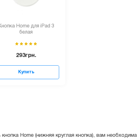
Кнопка Home для iPad 3
белая
293
грн.
Купить
нопка Home (нижняя круглая кнопка), вам необходима
заме
замене любой детали, существует высокая вероятность п
еживайте, через наш сервис-центр прошло большое коллич