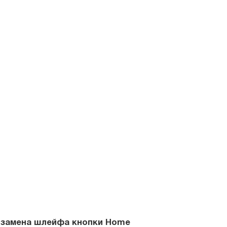
на шлейфа кнопки Home
овредить стекло, поскольку оно
ество iPad, благодаря чему