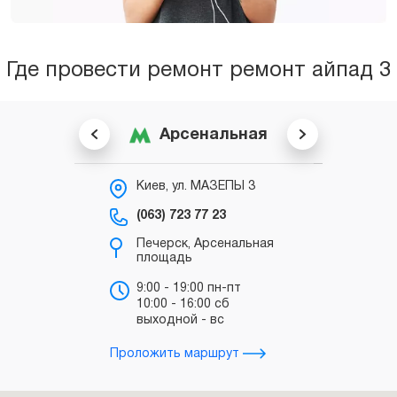
Где провести ремонт ремонт айпад 3
Арсенальная
Киев, ул. МАЗЕПЫ 3
К
С
(063) 723 77 23
(0
Печерск, Арсенальная
площадь
в
“
9:00 - 19:00 пн-пт
10:00 - 16:00 сб
в
выходной - вс
з
Проложить маршрут
Прол