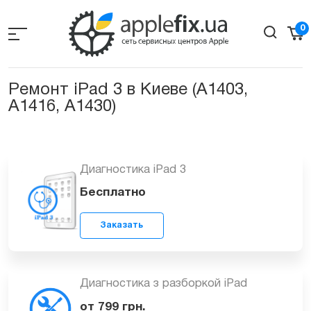
Skip
to
0
the
content
Ремонт iPad 3 в Киеве (А1403,
A1416, A1430)
Диагностика iPad 3
Бесплатно
Заказать
Диагностика з разборкой iPad