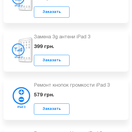
Замена фронтальной (передней)
камеры iPad 3
579
грн.
Заказать
Замена 3g антени iPad 3
399
грн.
Ремонт кнопок громкости iPad 3
Заказать
579
грн.