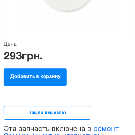
Цена
293
грн.
Кнопка
Добавить в корзину
Home
для
iPad
3
белая
quantity
Нашли дешевле?
Эта запчасть включена в
ремонт