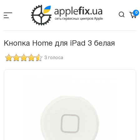
Skip
to
0
the
content
Кнопка Home для iPad 3 белая
3 голоса